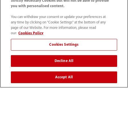
Strictly Necessary Cookies but will not be able to provide
you with personalised content.
用户服务
You can withdraw your consent or update your preferences at
any time by clicking on "Cookie Settings" at the bottom of any
媒体中心
page of our Website. For more information, please read
our:
Cookies Policy
Cookies Settings
人才招聘
Decline All
关于我们
Accept All
联系我们