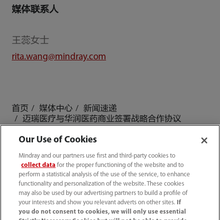
媒体联系人
王蕊女士
rita.wang@mindray.com
首页
媒体中心
新闻速递
迈瑞医疗与华润医药商业签署战略合作协议
Our Use of Cookies
Mindray and our partners use first and third-party cookies to
collect data
for the proper functioning of the website and to
产品及解决方案
perform a statistical analysis of the use of the service, to enhance
functionality and personalization of the website. These cookies
may also be used by our advertising partners to build a profile of
your interests and show you relevant adverts on other sites.
If
启元大模型
you do not consent to cookies, we will only use essential