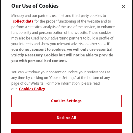
Our Use of Cookies
Mindray and our partners use first and third-party cookies to
collect data
for the proper functioning of the website and to
perform a statistical analysis of the use of the service, to enhance
functionality and personalization of the website. These cookies
may also be used by our advertising partners to build a profile of
your interests and show you relevant adverts on other sites.
If
you do not consent to cookies, we will only use essential
Strictly Necessary Cookies but will not be able to provide
you with personalised content.
4007005652
You can withdraw your consent or update your preferences at
800online@mindray.com
any time by clicking on "Cookie Settings" at the bottom of any
page of our Website. For more information, please read
使用条款
｜
网站地图
｜
隐私政策
｜
招聘隐私政策
our:
Cookies Policy
｜
监察举报
｜
联系我们
Cookies Settings
© 2026 深圳迈瑞生物医疗电子股份有限公司 版权所有
Decline All
互联网药品信息服务资格证书[（粤）-非经营性-2023-
0518]
粤ICP备05083646号