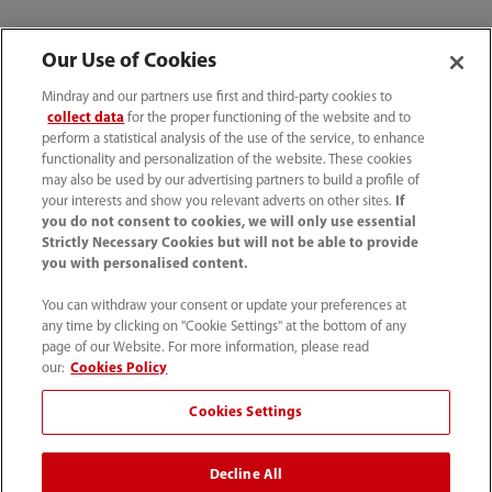
Our Use of Cookies
Mindray and our partners use first and third-party cookies to
collect data
for the proper functioning of the website and to
perform a statistical analysis of the use of the service, to enhance
functionality and personalization of the website. These cookies
may also be used by our advertising partners to build a profile of
your interests and show you relevant adverts on other sites.
If
you do not consent to cookies, we will only use essential
Strictly Necessary Cookies but will not be able to provide
you with personalised content.
You can withdraw your consent or update your preferences at
any time by clicking on "Cookie Settings" at the bottom of any
page of our Website. For more information, please read
our:
Cookies Policy
Cookies Settings
迈瑞在拉美的发展历程正是B.R.1.C.S理念的生动
Decline All
实践：
我们搭建医疗合作的桥梁，践行公益责