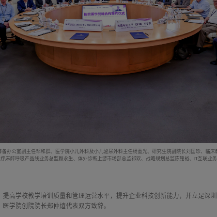
筹备办公室副主任邹和群、医学院小儿外科及小儿泌尿外科主任杨重光、研究生院副院长刘国珍、临床
医疗麻醉呼吸产品线业务总监颜永生、体外诊断上游市场部总监祁欢、战略规划总监陈铭裕、IT互联业
，提高学校教学培训质量和管理运营水平，提升企业科技创新能力，并立足深
）医学院创院院长郑仲煊代表双方致辞。