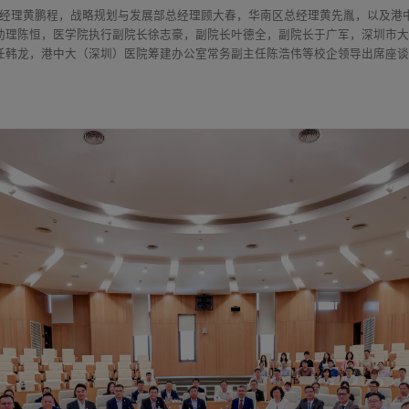
总经理黄鹏程，战略规划与发展部总经理顾大春，华南区总经理黄先胤，以及港
助理陈恒，医学院执行副院长徐志豪，副院长叶德全，副院长于广军，深圳市
任韩龙，港中大（深圳）医院筹建办公室常务副主任陈浩伟等校企领导出席座