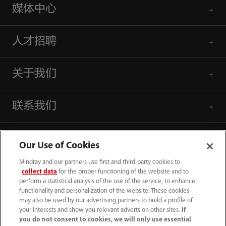
媒体中心
人才招聘
关于我们
联系我们
Our Use of Cookies
Mindray and our partners use first and third-party cookies to
collect data
for the proper functioning of the website and to
perform a statistical analysis of the use of the service, to enhance
functionality and personalization of the website. These cookies
may also be used by our advertising partners to build a profile of
your interests and show you relevant adverts on other sites.
If
you do not consent to cookies, we will only use essential