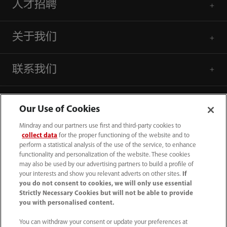
人才招聘
关于我们
联系我们
Our Use of Cookies
Mindray and our partners use first and third-party cookies to
collect data
for the proper functioning of the website and to
perform a statistical analysis of the use of the service, to enhance
functionality and personalization of the website. These cookies
may also be used by our advertising partners to build a profile of
your interests and show you relevant adverts on other sites.
If
you do not consent to cookies, we will only use essential
Strictly Necessary Cookies but will not be able to provide
you with personalised content.
4007005652
You can withdraw your consent or update your preferences at
800online@mindray.com