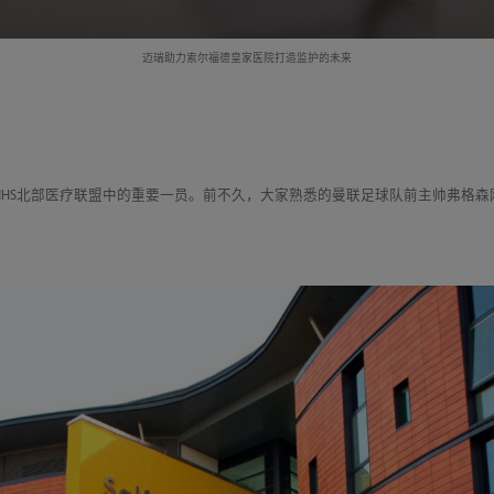
迈瑞助力索尔福德皇家医院打造监护的未来
NHS北部医疗联盟中的重要一员。前不久，大家熟悉的曼联足球队前主帅弗格