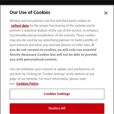
Our Use of Cookies
Mindray and our partners use first and third-party cookies to
collect data
for the proper functioning of the website and to
perform a statistical analysis of the use of the service, to enhance
functionality and personalization of the website. These cookies
may also be used by our advertising partners to build a profile of
your interests and show you relevant adverts on other sites.
If
you do not consent to cookies, we will only use essential
Strictly Necessary Cookies but will not be able to provide
you with personalised content.
4007005652
You can withdraw your consent or update your preferences at
800online@mindray.com
any time by clicking on "Cookie Settings" at the bottom of any
page of our Website. For more information, please read
使用条款
｜
网站地图
｜
隐私政策
｜
招聘隐私政策
our:
Cookies Policy
｜
监察举报
｜
联系我们
Cookies Settings
© 2026 深圳迈瑞生物医疗电子股份有限公司 版权所有
Decline All
互联网药品信息服务资格证书[（粤）-非经营性-2023-