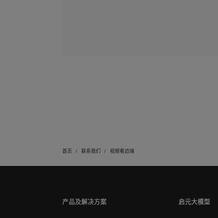
首页
联系我们
视频看迈瑞
产品及解决方案
启元大模型