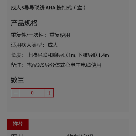
成人5导导联线 AHA 按扣式（盒）
产品规格
重复性/一次性 :
重复使用
适用病人类型 :
成人
长度 :
上肢导联和胸导联1m, 下肢导联1.4m
备注 :
搭配3/5导分体式心电主电缆使用
数量
推荐