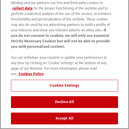
Mindray and our partners use first and third-party cookies to
collect data
for the proper functioning of the website and to
perform a statistical analysis of the use of the service, to enhance
functionality and personalization of the website. These cookies
may also be used by our advertising partners to build a profile of
your interests and show you relevant adverts on other sites.
If
you do not consent to cookies, we will only use essential
Strictly Necessary Cookies but will not be able to provide
you with personalised content.
加载更多
You can withdraw your consent or update your preferences at
any time by clicking on "Cookie Settings" at the bottom of any
page of our Website. For more information, please read
our:
Cookies Policy
Cookies Settings
首页
配附件
附件搜索结果
Decline All
Accept All