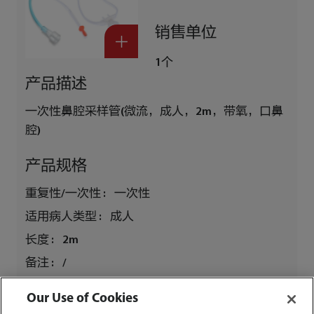
销售单位
1个
产品描述
一次性鼻腔采样管(微流，成人，2m，带氧，口鼻
腔)
产品规格
重复性/一次性 :
一次性
适用病人类型 :
成人
长度 :
2m
备注 :
/
数量
Our Use of Cookies