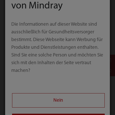
Verification Code
von Mindray
By submitting the information above, I have read and
Die Informationen auf dieser Website sind
agreed to the
Privacy Policy
ausschließlich für Gesundheitsversorger
Please check if agree to subscribe Mindray's
bestimmt. Diese Webseite kann Werbung für
Newsletter
Produkte und Dienstleistungen enthalten.
Sind Sie eine solche Person und möchten Sie
sich mit den Inhalten der Seite vertraut
machen?
Submit
Nein