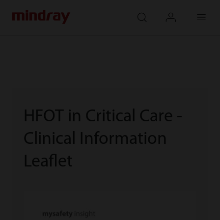
mindray
search
login
Menu
HFOT in Critical Care -
Clinical Information
Leaflet