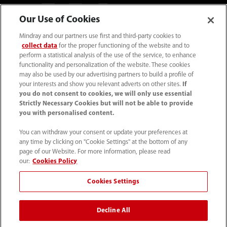
Our Use of Cookies
Mindray and our partners use first and third-party cookies to
Mindray Medical Germany GmbH
collect data
for the proper functioning of the website and to
Goebel­straße 21 64293 Darmstadt
perform a statistical analysis of the use of the service, to enhance
functionality and personalization of the website. These cookies
may also be used by our advertising partners to build a profile of
06151 3910 - 0
your interests and show you relevant adverts on other sites.
If
you do not consent to cookies, we will only use essential
Strictly Necessary Cookies but will not be able to provide
info@mindray.de
you with personalised content.
You can withdraw your consent or update your preferences at
Unsere Geschäfts­zeiten: Mo-Do von 8 bis
any time by clicking on "Cookie Settings" at the bottom of any
17 Uhr Fr von 8 bis 16 Uhr
page of our Website. For more information, please read
our:
Cookies Policy
Datenschutz
｜
Kontakt
｜
Impressum
｜
AGB
｜
Cookies Settings
Cookie-Richtlinie
｜
Site Map
Decline All
© 2026 Shenzhen Mindray Bio-Medical Electronics Co.,