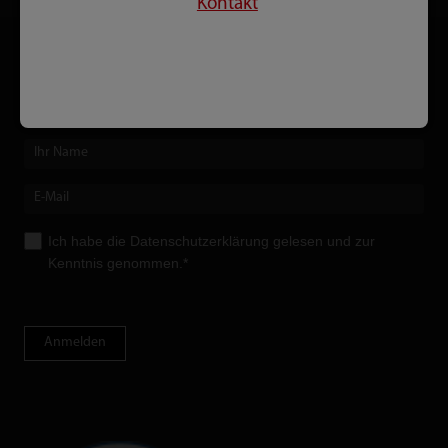
Kontakt
Newsletter
Keine Neuent­wicklungen, Upgrades oder Messebesuche mehr
verpassen!
Ich habe die
Datenschutzerklärung
gelesen und zur
Kenntnis genommen.*
Anmelden