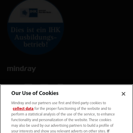
Our Use of Cookies
Mindray and our partners use first and third-party cookies to
Mindray Medical Germany GmbH
collect data
for the proper functioning of the website and to
Goebel­straße 21 64293 Darmstadt
perform a statistical analysis of the use of the service, to enhance
functionality and personalization of the website. These cookies
may also be used by our advertising partners to build a profile of
06151 3910 - 0
your interests and show you relevant adverts on other sites.
If