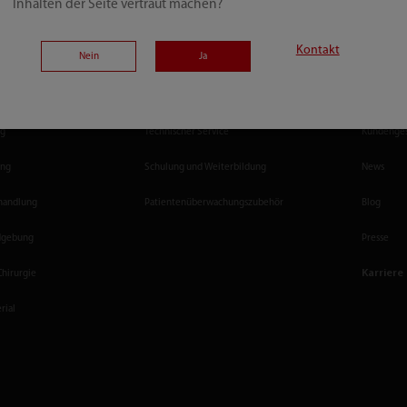
Inhalten der Seite vertraut machen?
Kontakt
Nein
Ja
Dienstleistungen
Medien
amtlösung
Krankenhauszukunftsfonds
Veranstalt
ng
Technischer Service
Kundenges
ung
Schulung und Weiterbildung
News
ehandlung
Patientenüberwachungszubehör
Blog
ldgebung
Presse
Karriere
Chirurgie
rial