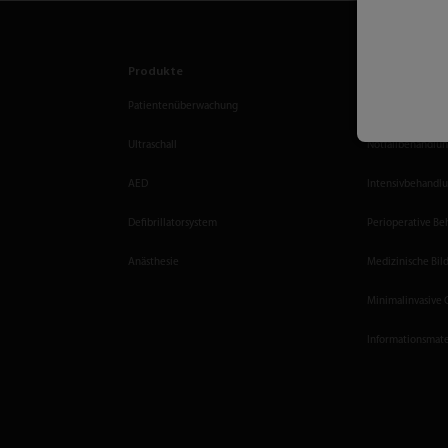
Produkte
Lösungen
Patientenüberwachung
Krankenhaus-Ges
Ultraschall
Notfallbehandlu
AED
Intensivbehandl
Defibrillatorsystem
Perioperative B
Anästhesie
Medizinische Bi
Minimalinvasive 
Informationsmate