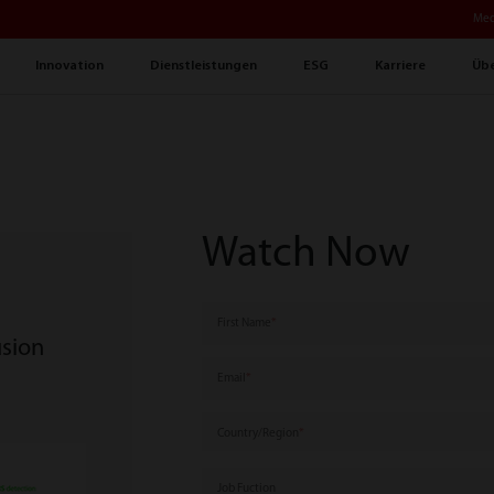
Med
Innovation
Dienstleistungen
ESG
Karriere
Übe
Watch Now
First Name
sion
Email
Country/Region
Job Fuction