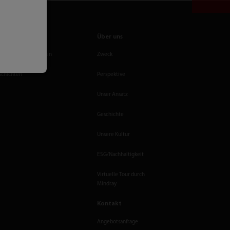
zentrum
Über uns
ungen und Aktivitäten
Zweck
chichten
Perspektive
Unser Ansatz
Geschichte
Unsere Kultur
ESG/Nachhaltigkeit
Virtuelle Tour durch
Mindray
Kontakt
Angebotsanfrage