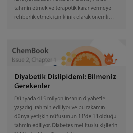
tahmin etmek ve terapötik karar vermeye
rehberlik etmek için klinik olarak önemli
olduğu yaygın olarak kabul edilmektedir.
Dislipidemilerin yönetimi için 2019 ESC/EAS
Kılavuzunda önerildiği üzere, plazma lipid
analizi (TG, TC, HDL-C, LDL-C, apo B, Lp(a) vs.)
ve uygun tedavi, ASCVD olayları riskini
azaltmanın anlamlı yollarıdır.[1]
Diyabetik Dislipidemi: Bilmeniz
Gerekenler
Dünyada 415 milyon insanın diyabetle
yaşadığı tahmin ediliyor ve bu rakamın
dünya yetişkin nüfusunun 11'de 1'i olduğu
tahmin ediliyor. Diabetes mellituslu kişilerin