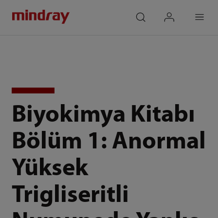
mindray
search
login
Menu
Biyokimya Kitabı
Bölüm 1: Anormal
Yüksek
Trigliseritli