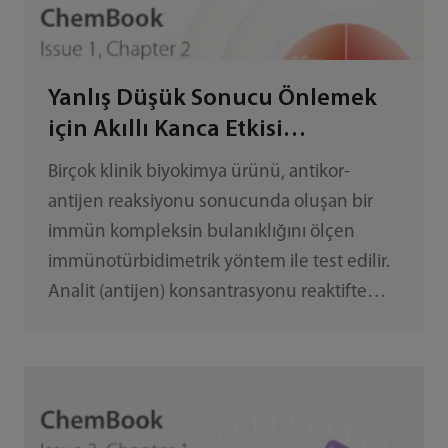
Yanlış Düşük Sonucu Önlemek
için Akıllı Kanca Etkisi
Tanımlama
Birçok klinik biyokimya ürünü, antikor-
antijen reaksiyonu sonucunda oluşan bir
immün kompleksin bulanıklığını ölçen
immünotürbidimetrik yöntem ile test edilir.
Analit (antijen) konsantrasyonu reaktifte
mevcut olan antikor miktarını aşmaya
başladığında, antijen-antikor reaksiyonunda
Kanca etkisi oluşması kaçınılmazdır.