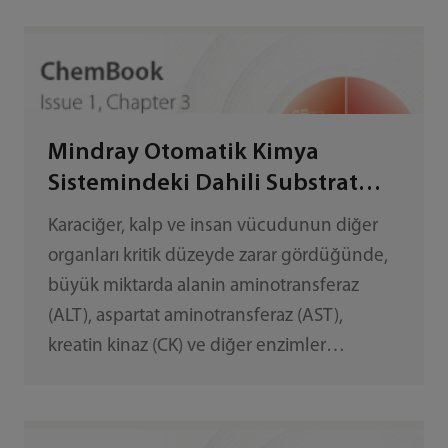
önemli ölçüde etkileşime neden olmaktadır.
Klinik uygulamada, lipemi etkileşimi, serum
indeksi ve TG konsantrasyonu ile
değerlendirilebilmektedir.
Mindray Otomatik Kimya
Sistemindeki Dahili Substrat
Tükenme Limiti
Karaciğer, kalp ve insan vücudunun diğer
Parametrelerinin Rolü
organları kritik düzeyde zarar gördüğünde,
büyük miktarda alanin aminotransferaz
(ALT), aspartat aminotransferaz (AST),
kreatin kinaz (CK) ve diğer enzimler
salgılanır ve bunların periferik kandaki
konsantrasyonu önemli oranda artar.