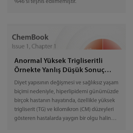
%46'sı teşhis edilmemiştir.
Anormal Yüksek Trigliseritli
Örnekte Yanlış Düşük Sonuç
Analizi
Diyet yapısının değişmesi ve sağlıksız yaşam
biçimi nedeniyle, hiperlipidemi günümüzde
birçok hastanın hayatında, özellikle yüksek
trigliserit (TG) ve kilomikron (CM) düzeyleri
gösteren hastalarda yaygın bir olgu haline
gelmiştir. Bu ayrıca, biyokimya testlerinde