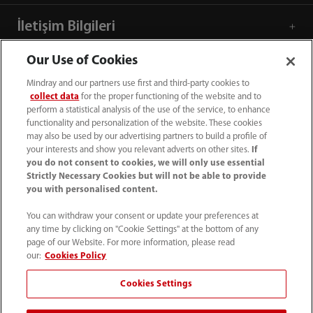
İletişim Bilgileri
Our Use of Cookies
Mindray and our partners use first and third-party cookies to
collect data
for the proper functioning of the website and to
perform a statistical analysis of the use of the service, to enhance
functionality and personalization of the website. These cookies
may also be used by our advertising partners to build a profile of
your interests and show you relevant adverts on other sites.
If
you do not consent to cookies, we will only use essential
Strictly Necessary Cookies but will not be able to provide
you with personalised content.
+90 212 482 0877
You can withdraw your consent or update your preferences at
any time by clicking on "Cookie Settings" at the bottom of any
info.tr@mindray.com
page of our Website. For more information, please read
our:
Cookies Policy
Kullanım hükümleri
｜
Site Map
｜
Çerez Bildirimi
｜
Cookies Settings
Gizlilik Bildirimi
｜
İletişim
｜
Bize Ulaşın