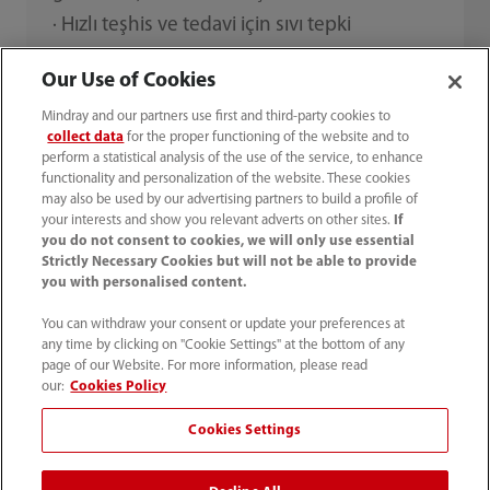
· Hızlı teşhis ve tedavi için sıvı tepki
değerlendirmesi InfusionView gibi cihaz
Our Use of Cookies
entegrasyonuna dayalı karar destek
Mindray and our partners use first and third-party cookies to
uygulamaları sağlanır.
collect data
for the proper functioning of the website and to
perform a statistical analysis of the use of the service, to enhance
functionality and personalization of the website. These cookies
may also be used by our advertising partners to build a profile of
your interests and show you relevant adverts on other sites.
If
you do not consent to cookies, we will only use essential
Strictly Necessary Cookies but will not be able to provide
you with personalised content.
You can withdraw your consent or update your preferences at
any time by clicking on "Cookie Settings" at the bottom of any
page of our Website. For more information, please read
our:
Cookies Policy
Cookies Settings