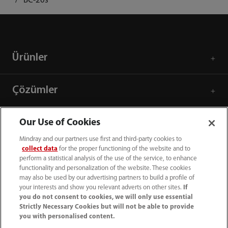
BC-20s
Ürünler
Çözümler
Hizmetler
Our Use of Cookies
Mindray and our partners use first and third-party cookies to
collect data
for the proper functioning of the website and to
Medya Merkezi
perform a statistical analysis of the use of the service, to enhance
functionality and personalization of the website. These cookies
may also be used by our advertising partners to build a profile of
Kariyer
your interests and show you relevant adverts on other sites.
If
you do not consent to cookies, we will only use essential
Strictly Necessary Cookies but will not be able to provide
you with personalised content.
Hakkımızda