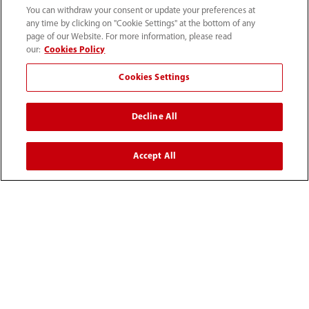
You can withdraw your consent or update your preferences at
any time by clicking on "Cookie Settings" at the bottom of any
İletişim Bilgileri
page of our Website. For more information, please read
our:
Cookies Policy
Cookies Settings
Decline All
Accept All
+90 212 482 0877
info.tr@mindray.com
Kullanım hükümleri
｜
Site Map
｜
Çerez Bildirimi
｜
Gizlilik Bildirimi
｜
İletişim
｜
Bize Ulaşın