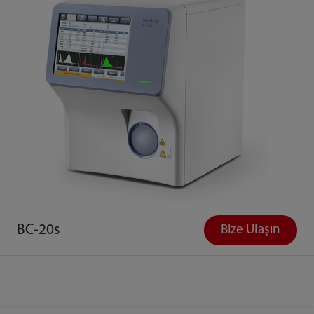
BC-20s
Bize Ulaşın