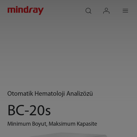
mindray
search
login
Menu
Otomatik Hematoloji Analizözü
BC-20s
Minimum Boyut, Maksimum Kapasite