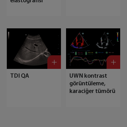
elastografisi
TDI QA
UWN kontrast
görüntüleme,
karaciğer tümörü