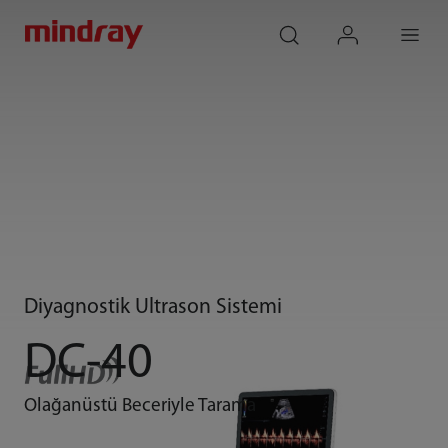
mindray
search
login
Menu
Diyagnostik Ultrason Sistemi
DC-40
Olağanüstü Beceriyle Tarama