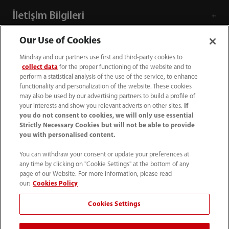
İletişim Bilgileri
Our Use of Cookies
Mindray and our partners use first and third-party cookies to
collect data
for the proper functioning of the website and to
perform a statistical analysis of the use of the service, to enhance
functionality and personalization of the website. These cookies
may also be used by our advertising partners to build a profile of
your interests and show you relevant adverts on other sites.
If
you do not consent to cookies, we will only use essential
Strictly Necessary Cookies but will not be able to provide
you with personalised content.
+90 212 482 0877
You can withdraw your consent or update your preferences at
any time by clicking on "Cookie Settings" at the bottom of any
info.tr@mindray.com
page of our Website. For more information, please read
our:
Cookies Policy
Kullanım hükümleri
｜
Site Map
｜
Çerez Bildirimi
｜
Cookies Settings
Gizlilik Bildirimi
｜
İletişim
｜
Bize Ulaşın