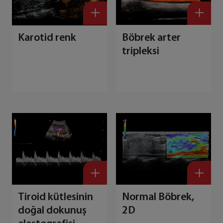
Karotid renk
Böbrek arter
tripleksi
Tiroid kütlesinin
Normal Böbrek,
doğal dokunuş
2D