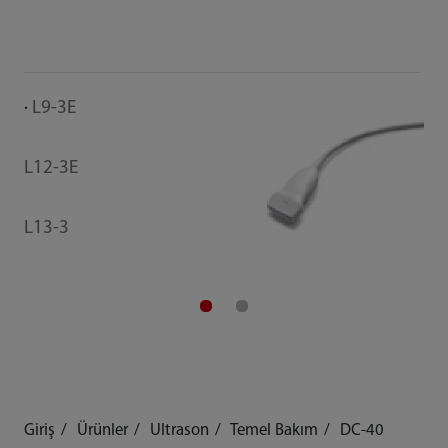
L9-3E
L12-3E
L13-3
Giriş
Ürünler
Ultrason
Temel Bakım
DC-40