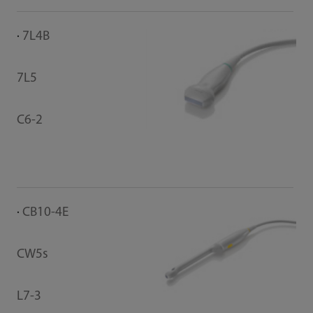
7L4B
P
7L5
P1
C6-2
CB10-4E
CW5s
L7-3