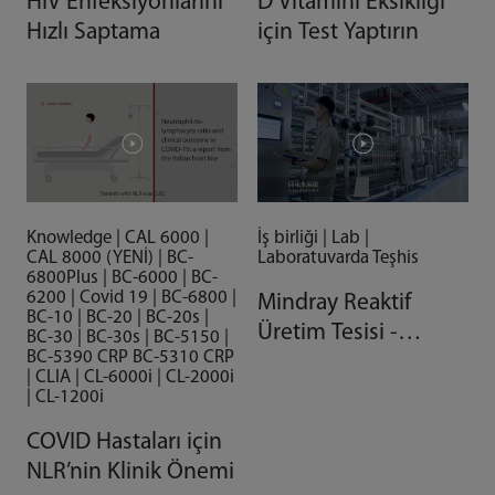
HIV Enfeksiyonlarını
D Vitamini Eksikliği
Hızlı Saptama
için Test Yaptırın
Knowledge | CAL 6000 |
İş birliği | Lab |
CAL 8000 (YENİ) | BC-
Laboratuvarda Teşhis
6800Plus | BC-6000 | BC-
6200 | Covid 19 | BC-6800 |
Mindray Reaktif
BC-10 | BC-20 | BC-20s |
Üretim Tesisi -
BC-30 | BC-30s | BC-5150 |
BC-5390 CRP BC-5310 CRP
Otomasyonla Gelen
| CLIA | CL-6000i | CL-2000i
Kalite
| CL-1200i
COVID Hastaları için
NLR’nin Klinik Önemi