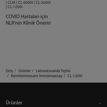
| CLIA | CL-6000i | CL-2000i
Kalite
| CL-1200i
COVID Hastaları için
NLR’nin Klinik Önemi
Giriş
Ürünler
Laboratuvarda Teşhis
Kemilüminesans İmmünoassay
CL-1200i
Ürünler