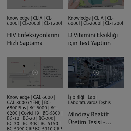
Knowledge | CLIA | CL-
Knowledge | CLIA | CL-
6000i | CL-2000i | CL-1200i
6000i | CL-2000i | CL-1200i
HIV Enfeksiyonlarını
D Vitamini Eksikliği
Hızlı Saptama
için Test Yaptırın
Knowledge | CAL 6000 |
İş birliği | Lab |
CAL 8000 (YENİ) | BC-
Laboratuvarda Teşhis
6800Plus | BC-6000 | BC-
6200 | Covid 19 | BC-6800 |
Mindray Reaktif
BC-10 | BC-20 | BC-20s |
Üretim Tesisi -
BC-30 | BC-30s | BC-5150 |
BC-5390 CRP BC-5310 CRP
Otomasyonla Gelen