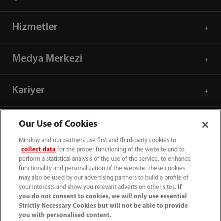
Hizmetler
Medya Merkezi
Kariyer
Hakkımızda
Our Use of Cookies
Mindray and our partners use first and third-party cookies to
collect data
for the proper functioning of the website and to
İletişim Bilgileri
perform a statistical analysis of the use of the service, to enhance
functionality and personalization of the website. These cookies
may also be used by our advertising partners to build a profile of
your interests and show you relevant adverts on other sites.
If
you do not consent to cookies, we will only use essential
Strictly Necessary Cookies but will not be able to provide
you with personalised content.