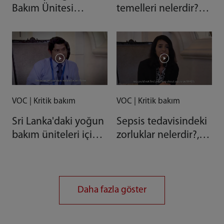
Bakım Ünitesi
temelleri nelerdir?
çözümü
Dr. Miroslaw
Czuczwar
VOC | Kritik bakım
VOC | Kritik bakım
Sri Lanka'daki yoğun
Sepsis tedavisindeki
bakım üniteleri için
zorluklar nelerdir?,
en büyük zorluklar
Prof. Flavia Machado
nelerdir? Asoka
Gunaratne
Daha fazla göster