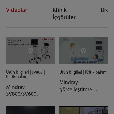
Videolar
Klinik
Broşü
İçgörüler
Ürün bilgileri | Kritik bakım
Ürün bilgileri | sv800 |
Kritik bakım
Mindray
Mindray
görselleştirme
SV800/SV600
araçlarıyla hasta
Ventilatör, Tümüyle
verilerini
Akıllı Sistemler
basitleştiriyoruz