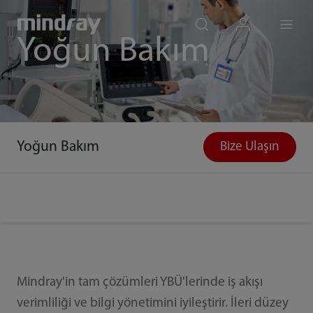
mindray
search
login
Menu
Yoğun Bakım
Yoğun Bakım
Bize Ulaşın
Mindray'in tam çözümleri YBÜ'lerinde iş akışı
verimliliği ve bilgi yönetimini iyileştirir. İleri düzey