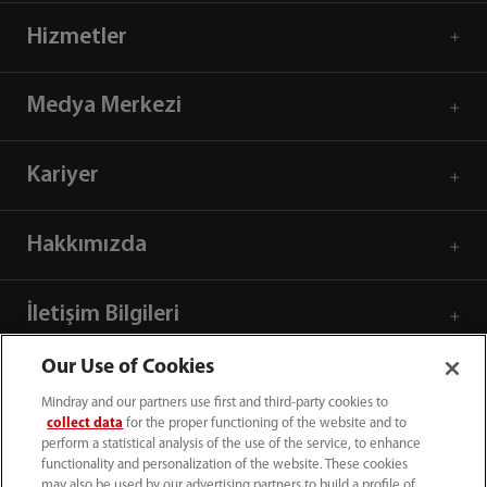
Hizmetler
Medya Merkezi
Kariyer
Hakkımızda
İletişim Bilgileri
Our Use of Cookies
Mindray and our partners use first and third-party cookies to
collect data
for the proper functioning of the website and to
perform a statistical analysis of the use of the service, to enhance
functionality and personalization of the website. These cookies
may also be used by our advertising partners to build a profile of