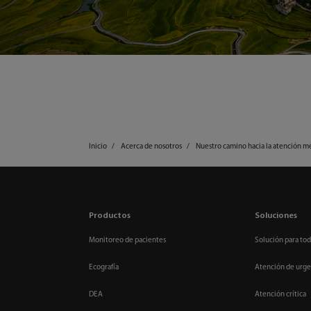
Inicio
Acerca de nosotros
Nuestro camino hacia la atención m
Productos
Soluciones
Monitoreo de pacientes
Solución para tod
Ecografía
Atención de urge
DEA
Atención crítica