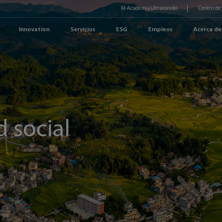
M-Academia Ultrasonido
Centro de
Innovation
Servicios
ESG
Empleos
Acerca de
 social