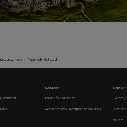
édica sustentable
Responsabilidad social
Servicios
Centro 
o el hospital
Formación y educación
Eventos y 
ncias
Accesorios para el monitoreo de pacientes
Historias d
Noticias