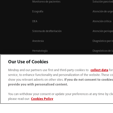
Monitoreo de pacientes
Solución para tod
Ecografía
Atención de urge
DEA
Atención crítica
Sistema de desfibrilación
Atención periope
Anestesia
Diagnóstico por 
Hematología
Diagnósticos de l
Química
Cirugía mínimame
Our Use of Cookies
Mindray and our partners use first and third-party cookies to
collect data
for
Inmunoensayo por quimioluminiscencia
Centro de recurs
service, to enhance functionality and personalization of the website. These co
show you relevant adverts on other sites.
If you do not consent to cookies,
provide you with personalised content.
You can withdraw your consent or update your preferences at any time by clic
please read our:
Cookies Policy