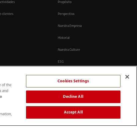
actividades
Propósito
e clientes
Perspectiva
Nuestra Empresa
Historial
Nuestra Culture
ESG
n nosotros
Virtual Tour with Mindray
Cookies Settings
e of the
Información de
contacto
ts and
Decline All
to
Contáctenos
Accept All
rmation,