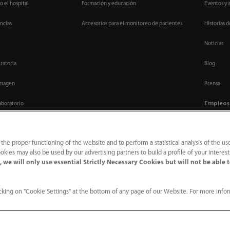
o el hospital
Formación y educación
Eventos y 
ncias
Accesorios para el monitoreo de pacientes
Historias d
Noticias
ratoria
Blog
imagen
Prensa
Empleos
aboratorio
Trabaje co
nte invasiva
 the proper functioning of the website and to perform a statistical analysis of the us
os
okies may also be used by our advertising partners to build a profile of your interes
 we will only use essential Strictly Necessary Cookies but will not be able 
king on "Cookie Settings" at the bottom of any page of our Website. For more info