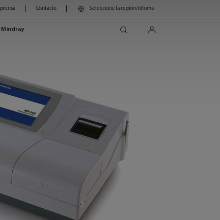
 prensa
Contacto
Seleccione la región/idioma
search
login
 Mindray