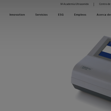
M-Academia Ultrasonido
Centro de
Innovation
Servicios
ESG
Empleos
Acerca de