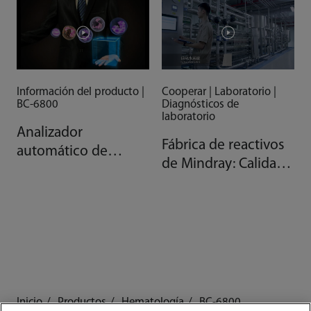
Información del producto |
Cooperar | Laboratorio |
BC-6800
Diagnósticos de
laboratorio
Analizador
Fábrica de reactivos
automático de
de Mindray: Calidad
hematología
gracias a la
Mindray BC-6800 SF-
automatización
Cube
Inicio
Productos
Hematología
BC-6800