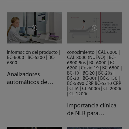
Información del producto |
conocimiento | CAL 6000 |
BC-6000 | BC-6200 | BC-
CAL 8000 (NUEVO) | BC-
6800
6800Plus | BC-6000 | BC-
6200 | Covid 19 | BC-6800 |
BC-10 | BC-20 | BC-20s |
Analizadores
BC-30 | BC-30s | BC-5150 |
automáticos de
BC-5390 CRP BC-5310 CRP
| CLIA | CL-6000i | CL-2000i
hematología
| CL-1200i
Mindray serie BC-
6000
Importancia clínica
de NLR para
pacientes con COVID