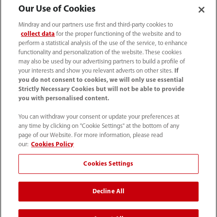
Our Use of Cookies
Mindray and our partners use first and third-party cookies to
collect data
for the proper functioning of the website and to
perform a statistical analysis of the use of the service, to enhance
Productos
functionality and personalization of the website. These cookies
may also be used by our advertising partners to build a profile of
your interests and show you relevant adverts on other sites.
If
Soluciones
you do not consent to cookies, we will only use essential
Strictly Necessary Cookies but will not be able to provide
you with personalised content.
Servicios
You can withdraw your consent or update your preferences at
any time by clicking on "Cookie Settings" at the bottom of any
page of our Website. For more information, please read
Centro de prensa
our:
Cookies Policy
Cookies Settings
Empleos
Decline All
Acerca de Mindray