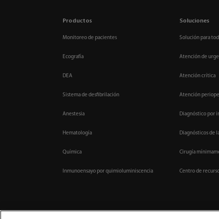
Productos
Soluciones
Monitoreo de pacientes
Solución para tod
Ecografía
Atención de urge
DEA
Atención crítica
Sistema de desfibrilación
Atención periope
Anestesia
Diagnóstico por 
Hematología
Diagnósticos de l
Química
Cirugía mínimame
Inmunoensayo por quimioluminiscencia
Centro de recurs