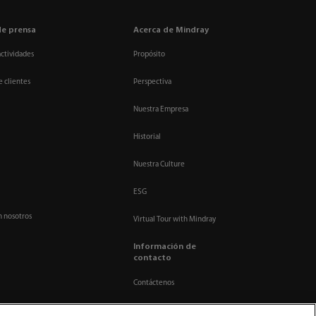
de prensa
Acerca de Mindray
actividades
Propósito
e clientes
Perspectiva
Nuestra Empresa
Historial
Nuestra Culture
ESG
n nosotros
Virtual Tour with Mindray
Información de
contacto
Contáctenos