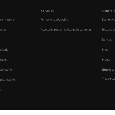
Servicios
Centro 
o el hospital
Formación y educación
Eventos y 
ncias
Accesorios para el monitoreo de pacientes
Historias d
Noticias
ratoria
Blog
imagen
Prensa
Empleos
aboratorio
Trabaje co
nte invasiva
os