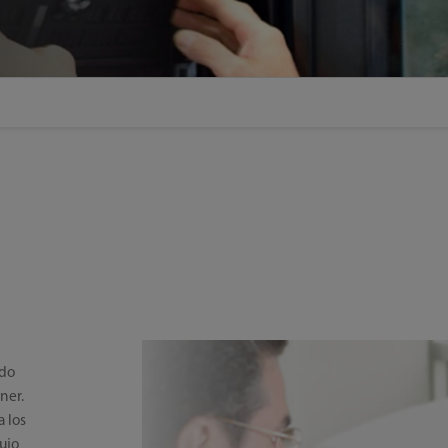
ndo
ner.
a los
ujo