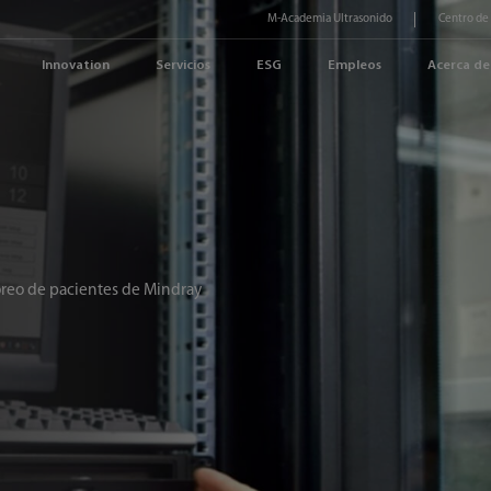
M-Academia Ultrasonido
Centro de
Innovation
Servicios
ESG
Empleos
Acerca de
oreo de pacientes de Mindray