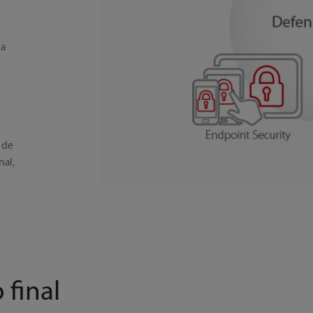
la
 de
nal,
 final