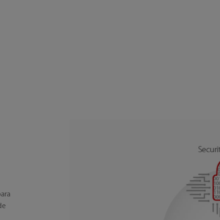
para
de