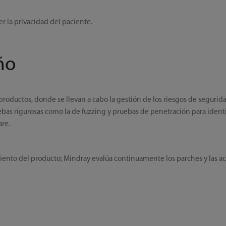
er la privacidad del paciente.
ño
productos, donde se llevan a cabo la gestión de los riesgos de segurida
ebas rigurosas como la de fuzzing y pruebas de penetración para identi
are.
ento del producto; Mindray evalúa continuamente los parches y las act