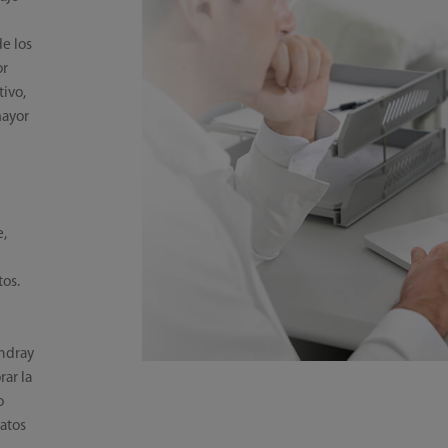
o
e los
or
tivo,
mayor
e,
os.
ndray
rar la
o
atos