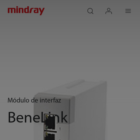
mindray
search
login
Menu
Módulo de interfaz
BeneLink