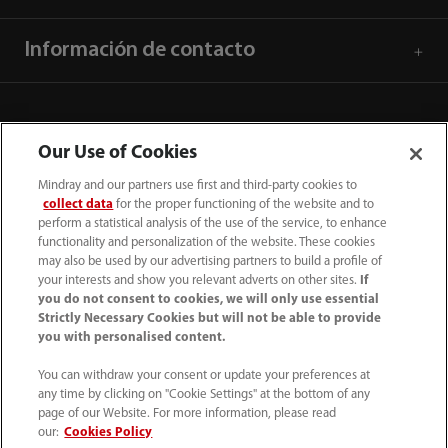
Información de contacto
Our Use of Cookies
Mindray and our partners use first and third-party cookies to
collect data
for the proper functioning of the website and to
perform a statistical analysis of the use of the service, to enhance
functionality and personalization of the website. These cookies
may also be used by our advertising partners to build a profile of
your interests and show you relevant adverts on other sites.
If
you do not consent to cookies, we will only use essential
52 55 5661 9450
Strictly Necessary Cookies but will not be able to provide
you with personalised content.
intl-market@mindray.com
You can withdraw your consent or update your preferences at
any time by clicking on "Cookie Settings" at the bottom of any
Condiciones de uso
｜
Mapa del sitio
｜
Aviso cookies
｜
page of our Website. For more information, please read
Aviso de privacidad
｜
Línea de atención telefónica
｜
our:
Cookies Policy