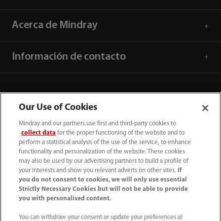
Acerca de Mindray
Información de contacto
Our Use of Cookies
Mindray and our partners use first and third-party cookies to
collect data
for the proper functioning of the website and to
perform a statistical analysis of the use of the service, to enhance
functionality and personalization of the website. These cookies
may also be used by our advertising partners to build a profile of
your interests and show you relevant adverts on other sites.
If
you do not consent to cookies, we will only use essential
52 55 5661 9450
Strictly Necessary Cookies but will not be able to provide
you with personalised content.
intl-market@mindray.com
You can withdraw your consent or update your preferences at