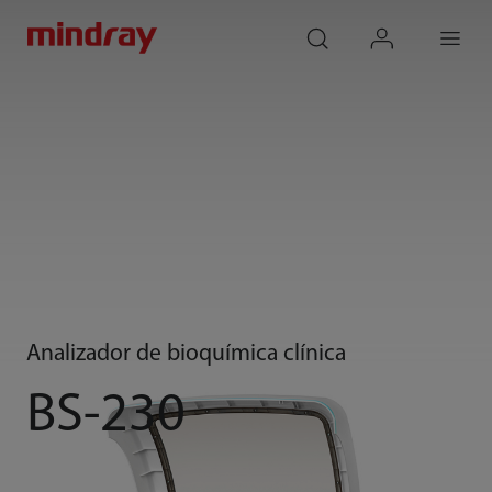
mindray
search
login
Menu
Analizador de bioquímica clínica
BS-230