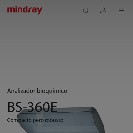
mindray
search
login
Menu
Analizador bioquímico
BS-360E
Compacto pero robusto