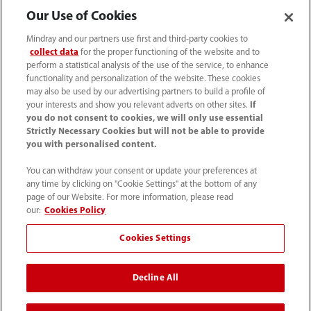
Our Use of Cookies
Información de contacto
Mindray and our partners use first and third-party cookies to
collect data
for the proper functioning of the website and to
perform a statistical analysis of the use of the service, to enhance
functionality and personalization of the website. These cookies
may also be used by our advertising partners to build a profile of
your interests and show you relevant adverts on other sites.
If
you do not consent to cookies, we will only use essential
Strictly Necessary Cookies but will not be able to provide
you with personalised content.
You can withdraw your consent or update your preferences at
any time by clicking on "Cookie Settings" at the bottom of any
page of our Website. For more information, please read
52 55 5661 9450
our:
Cookies Policy
intl-market@mindray.com
Cookies Settings
Condiciones de uso
｜
Mapa del sitio
｜
Aviso cookies
｜
Decline All
Aviso de privacidad
｜
Línea de atención telefónica
｜
Contáctenos