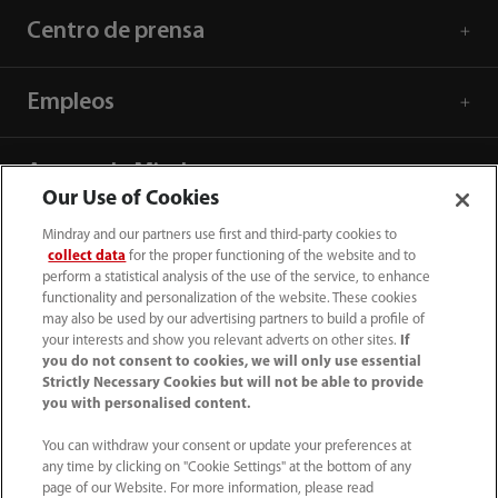
Centro de prensa
Empleos
Acerca de Mindray
Our Use of Cookies
Mindray and our partners use first and third-party cookies to
Información de contacto
collect data
for the proper functioning of the website and to
perform a statistical analysis of the use of the service, to enhance
functionality and personalization of the website. These cookies
may also be used by our advertising partners to build a profile of
your interests and show you relevant adverts on other sites.
If
you do not consent to cookies, we will only use essential
Strictly Necessary Cookies but will not be able to provide
you with personalised content.
You can withdraw your consent or update your preferences at
any time by clicking on "Cookie Settings" at the bottom of any
page of our Website. For more information, please read