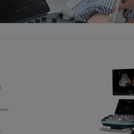
a
n
oras.
y