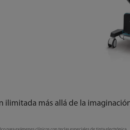
n ilimitada más allá de la imaginació
fico para exámenes clínicos con teclas especiales de tinta electrónica