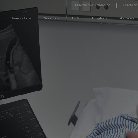
M-Academia Ultrasonido
Centro de
Innovation
Servicios
ESG
Empleos
Acerca de