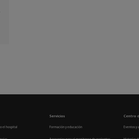
r
Servicios
Centro 
o el hospital
Formación y educación
Eventos y 