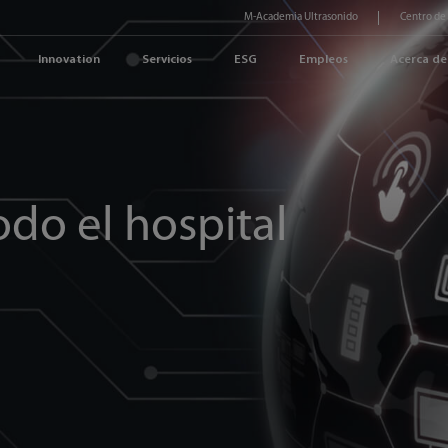
M-Academia Ultrasonido
Centro de
Innovation
Servicios
ESG
Empleos
Acerca de
odo el hospital