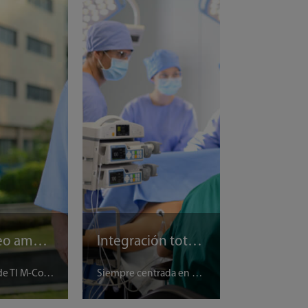
Monitoreo ambulatorio cómodo para el paciente
Integración total, diagnóstico y tratamiento de alta calidad
La solución de TI M-Connect ofrece una solución de monitoreo móvil cómoda y eficaz para los pacientes con enfermedades cardíacas. Además de mejorar la seguridad del paciente gracias a la visibilidad de los datos, reduce las limitaciones que restringen a los pacientes y proporciona una atención de mayor calidad.
Siempre centrada en el paciente, la solución de TI M-Connect conecta los dispositivos de cabecera, como los ventiladores y las bombas de infusión, al sistema de monitoreo e integra orgánicamente los datos de estos dispositivos. Se suministran aplicaciones clínicas basadas en la integración de los datos para ayudar al personal médico a mejorar la calidad del diagnóstico y el tratamiento.