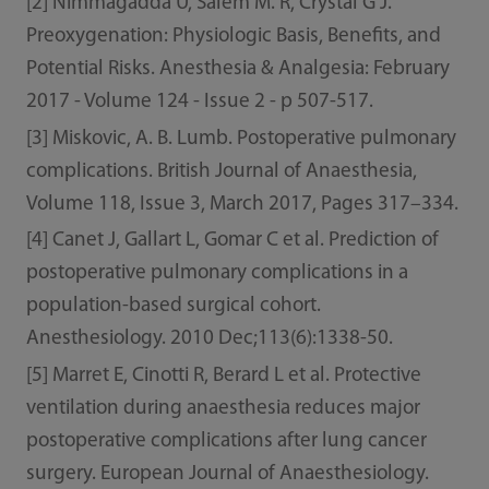
[2] Nimmagadda U, Salem M. R, Crystal G J.
Preoxygenation: Physiologic Basis, Benefits, and
Potential Risks. Anesthesia & Analgesia: February
2017 - Volume 124 - Issue 2 - p 507-517.
[3] Miskovic, A. B. Lumb. Postoperative pulmonary
complications. British Journal of Anaesthesia,
Volume 118, Issue 3, March 2017, Pages 317–334.
[4] Canet J, Gallart L, Gomar C et al. Prediction of
postoperative pulmonary complications in a
population-based surgical cohort.
Anesthesiology. 2010 Dec;113(6):1338-50.
[5] Marret E, Cinotti R, Berard L et al. Protective
ventilation during anaesthesia reduces major
postoperative complications after lung cancer
surgery. European Journal of Anaesthesiology.