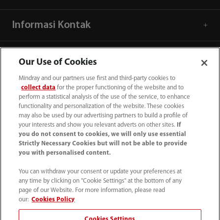
Informasi Kontak
Our Use of Cookies
Mindray and our partners use first and third-party cookies to
collect data
for the proper functioning of the website and to
perform a statistical analysis of the use of the service, to enhance
functionality and personalization of the website. These cookies
may also be used by our advertising partners to build a profile of
your interests and show you relevant adverts on other sites.
If
you do not consent to cookies, we will only use essential
Strictly Necessary Cookies but will not be able to provide
you with personalised content.
(62-21) 29027280
You can withdraw your consent or update your preferences at
info.id@mindray.com
any time by clicking on "Cookie Settings" at the bottom of any
page of our Website. For more information, please read
Persyaratan Penggunaan
｜
Peta Situs
｜
our:
Cookies Policy
Pemberitahuan Cookie
｜
Pemberitahuan Privasi
｜
Cookies Settings