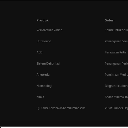
Produk
Solusi
Pemantauan Pasien
Solusi Untuk Sel
Ultrasound
Penanganan Gawa
AED
Perawatan Kritis
Sistem Defibrilasi
Penanganan Perio
Anestesia
Pencitraan Medis
Hematologi
Diagnostik Labor
Kimia
Bedah Minimal In
Uji Kadar Kekebalan Kemiluminesens
Pusat Sumber Da