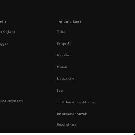
edia
Tentang Kami
p; Kegiatan
Tujuan
anggan
Perspektif
Bisnis Kami
Riwayat
Budaya Kami
ESG
lah Dengan Kami
Tur Virtual dengan Mindray
Informasi Kontak
Hubungi Kami