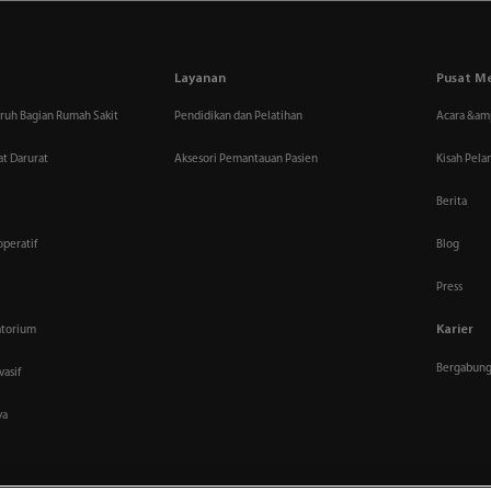
Layanan
Pusat M
uruh Bagian Rumah Sakit
Pendidikan dan Pelatihan
Acara &am
t Darurat
Aksesori Pemantauan Pasien
Kisah Pel
Berita
peratif
Blog
Press
Karier
atorium
Bergabung
vasif
ya