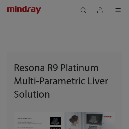
mindray
search
login
Menu
Resona R9 Platinum
Multi-Parametric Liver
Solution