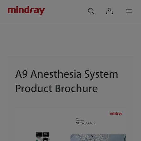
mindray
search
login
Menu
A9 Anesthesia System
Product Brochure