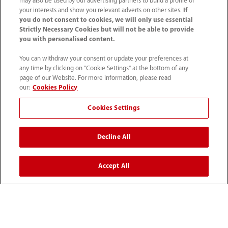
may also be used by our advertising partners to build a profile of
your interests and show you relevant adverts on other sites.
If
you do not consent to cookies, we will only use essential
Strictly Necessary Cookies but will not be able to provide
you with personalised content.
You can withdraw your consent or update your preferences at
any time by clicking on "Cookie Settings" at the bottom of any
page of our Website. For more information, please read
our:
Cookies Policy
Cookies Settings
Tel: (34-91)392 3754 Fax: (34-91)088 9180
Decline All
info.es@mindray.com
Accept All
Condiciones de uso
｜
Mapa del sitio
｜
Aviso sobre las cookies
｜
Aviso de privacidad
｜
Sistema Interno de Información
©2026 Shenzhen Mindray Bio-Medical Electronics Co., Ltd.