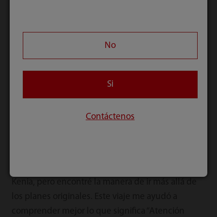
Al mismo tiempo, seguía apoyando de forma
remota a los distribuidores de PMLS de los países
No
franco-parlantes de África. Colaboré con el
presidente de la Asociación de Anestesia de
Marruecos y organicé un seminario web sobre el
Si
tratamiento de COVID-19 con más de 4000
participantes, y ofrecí formación en línea sobre
Contáctenos
aplicaciones para asociados y usuarios de PMLS
en regiones relacionadas.
Todo tiene dos caras. COVID-19 me detuvo en
Kenia, pero encontré la manera de ir más allá de
los planes originales. Este viaje me ayudó a
comprender mejor lo que significa “Atención