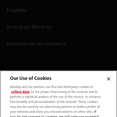
Empleos
Acerca de Mindray
Información de contacto
Our Use of Cookies
Mindray and our partners use first and third-party cookies to
collect data
for the proper functioning of the website and to
perform a statistical analysis of the use of the service, to enhance
functionality and personalization of the website. These cookies
may also be used by our advertising partners to build a profile of
your interests and show you relevant adverts on other sites.
If
Tel: (34-91)392 3754 Fax: (34-91)088 9180
you do not consent to cookies, we will only use essential