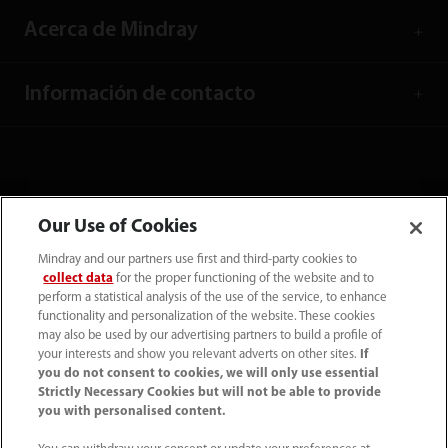
Acerca de Mindray
Información de contacto
Our Use of Cookies
Mindray and our partners use first and third-party cookies to
collect data
for the proper functioning of the website and to
perform a statistical analysis of the use of the service, to enhance
functionality and personalization of the website. These cookies
may also be used by our advertising partners to build a profile of
your interests and show you relevant adverts on other sites.
If
Tel: (34-91)392 3754 Fax: (34-91)088 9180
you do not consent to cookies, we will only use essential
Strictly Necessary Cookies but will not be able to provide
info.es@mindray.com
you with personalised content.