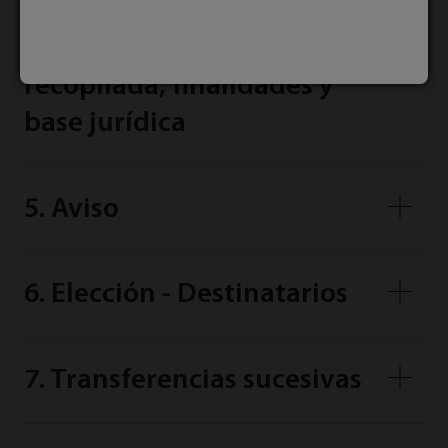
4. Información personal
recopilada, finalidades y
base jurídica
5. Aviso
6. Elección - Destinatarios
7. Transferencias sucesivas