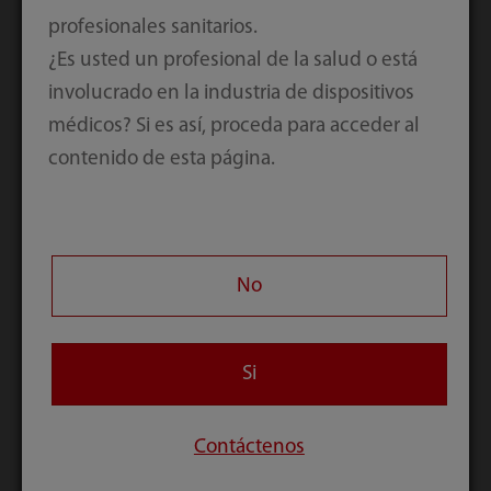
profesionales sanitarios.
Información Personal a petición suya.
¿Es usted un profesional de la salud o está
f. Revisaremos regularmente cómo estamos
involucrado en la industria de dispositivos
cumpliendo estas cláusulas de privacidad, y
médicos? Si es así, proceda para acceder al
proporcionaremos una vía específica e
contenido de esta página.
independiente de resolver las quejas sobre
nuestras prácticas de privacidad.
No
2. Alcance de la Declaración
Si
3. Modificaciones y
actualizaciones
Contáctenos