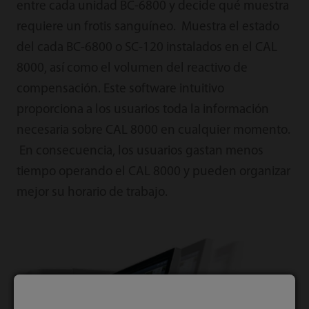
entre cada unidad BC-6800 y decide qué muestra
requiere un frotis sanguíneo. Muestra el estado
del cada BC-6800 o SC-120 instalados en el CAL
8000, así como el volumen del reactivo de
compensación. Este software intuitivo
proporciona a los usuarios toda la información
necesaria sobre CAL 8000 en cualquier momento.
En consecuencia, los usuarios gastan menos
tiempo operando el CAL 8000 y pueden organizar
mejor su horario de trabajo.