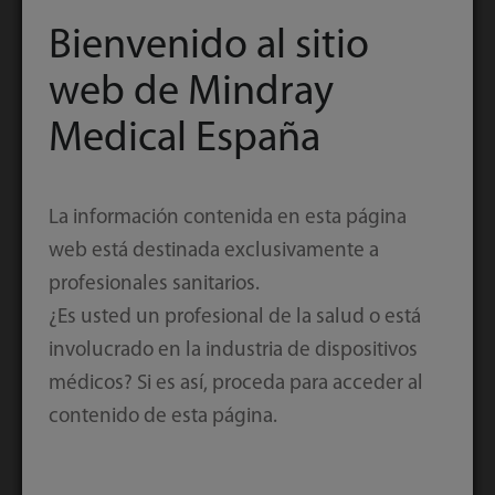
Bienvenido al sitio
web de Mindray
Medical España
La información contenida en esta página
web está destinada exclusivamente a
profesionales sanitarios.
Pruebas multi "R"
¿Es usted un profesional de la salud o está
involucrado en la industria de dispositivos
El CAL 8000 puede distribuir automáticamente las
médicos? Si es así, proceda para acceder al
muestras con los criterios “Repetir”,”Volver a
contenido de esta página.
ejecutar” y “Prueba reflejo", que los usuarios
pueden definir previamente. Los criterios de