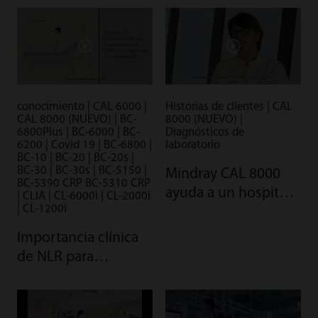
conocimiento | CAL 6000 |
Historias de clientes | CAL
CAL 8000 (NUEVO) | BC-
8000 (NUEVO) |
6800Plus | BC-6000 | BC-
Diagnósticos de
6200 | Covid 19 | BC-6800 |
laboratorio
BC-10 | BC-20 | BC-20s |
BC-30 | BC-30s | BC-5150 |
Mindray CAL 8000
BC-5390 CRP BC-5310 CRP
ayuda a un hospital
| CLIA | CL-6000i | CL-2000i
| CL-1200i
francés
Importancia clínica
de NLR para
pacientes con COVID