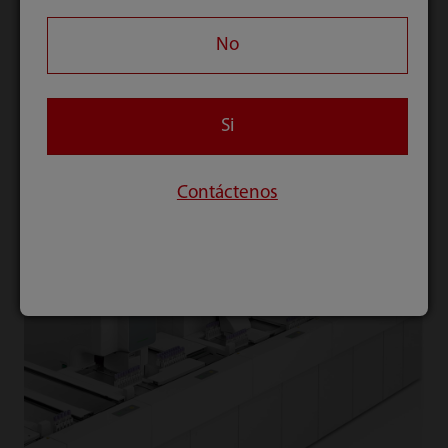
reevaluación en el CAL 8000 pueden ser
definidos de muchas maneras, como por ejemplo,
No
según el tiempo, la edad del paciente, el sexo, el
departamento, etc. Esto ayuda a minimizar el
Si
número de frotis sanguíneos.
Contáctenos