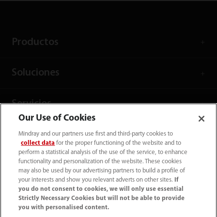
Productos
Soluciones
Servicios
Our Use of Cookies
Centro de Comunicación
Mindray and our partners use first and third-party cookies to
collect data
for the proper functioning of the website and to
perform a statistical analysis of the use of the service, to enhance
functionality and personalization of the website. These cookies
Empleos
may also be used by our advertising partners to build a profile of
your interests and show you relevant adverts on other sites.
If
you do not consent to cookies, we will only use essential
Acerca de Mindray
Strictly Necessary Cookies but will not be able to provide
you with personalised content.