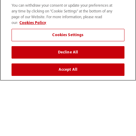
Información de contacto
You can withdraw your consent or update your preferences at
any time by clicking on "Cookie Settings" at the bottom of any
page of our Website. For more information, please read
our:
Cookies Policy
Cookies Settings
Decline All
Accept All
Tel: (34-91)392 3754 Fax: (34-91)088 9180
info.es@mindray.com
Condiciones de uso
｜
Mapa del sitio
｜
Aviso sobre las cookies
｜
Aviso de privacidad
｜
Sistema Interno de Información