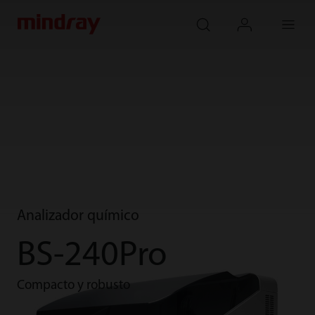
mindray
search
login
Menu
Analizador químico
BS-240Pro
Compacto y robusto