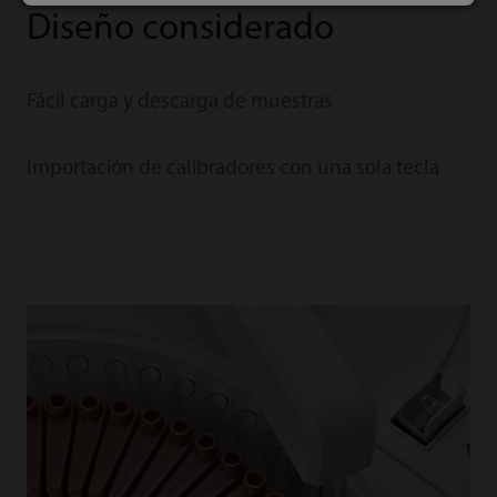
Diseño considerado
Fácil carga y descarga de muestras
Importación de calibradores con una sola tecla