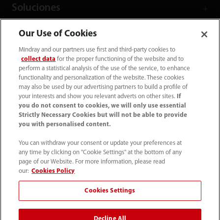
Soluciones
Our Use of Cookies
Servicios
Mindray and our partners use first and third-party cookies to
collect data
for the proper functioning of the website and to
perform a statistical analysis of the use of the service, to enhance
Centro de Comunicación
functionality and personalization of the website. These cookies
may also be used by our advertising partners to build a profile of
your interests and show you relevant adverts on other sites.
If
Empleos
you do not consent to cookies, we will only use essential
Strictly Necessary Cookies but will not be able to provide
you with personalised content.
Acerca de Mindray
You can withdraw your consent or update your preferences at
any time by clicking on "Cookie Settings" at the bottom of any
page of our Website. For more information, please read
Información de contacto
our:
Cookies Policy
Cookies Settings
Decline All