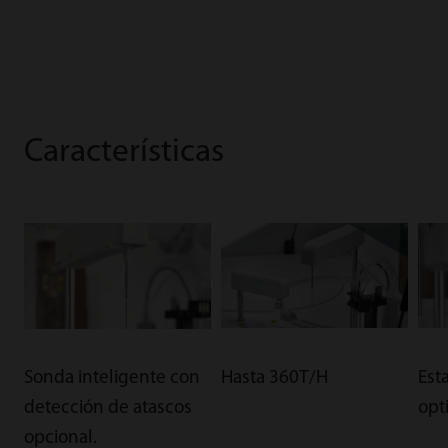
Características
Sonda inteligente con
Hasta 360T/H
Est
detección de atascos
opt
opcional.