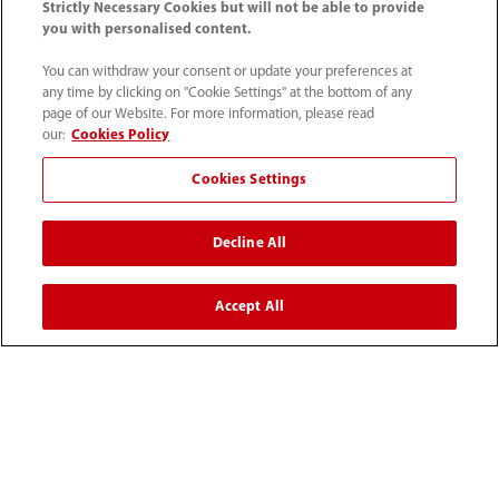
Strictly Necessary Cookies but will not be able to provide
Empleos
you with personalised content.
You can withdraw your consent or update your preferences at
Acerca de Mindray
any time by clicking on "Cookie Settings" at the bottom of any
page of our Website. For more information, please read
our:
Cookies Policy
Información de contacto
Cookies Settings
Decline All
Accept All
Tel: (34-91)392 3754 Fax: (34-91)088 9180