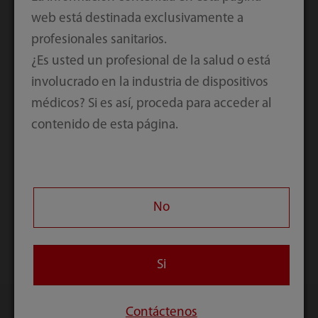
web está destinada exclusivamente a
profesionales sanitarios.
¿Es usted un profesional de la salud o está
involucrado en la industria de dispositivos
médicos? Si es así, proceda para acceder al
Ahorro de espacio en el quirófano
contenido de esta página.
¿Hay demasiados dispositivos y carros en el
quirófano? Ofrecemos un carro para llevar
todos nuestros dispositivos juntos y ahorrar
No
espacio.
Si
Contáctenos