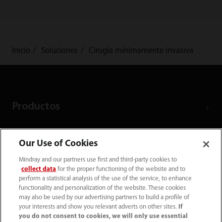
Inicio
Soluciones
Cirugía mínimamente invasiva
Productos
Soluciones
Our Use of Cookies
Mindray and our partners use first and third-party cookies to
Servicios
collect data
for the proper functioning of the website and to
perform a statistical analysis of the use of the service, to enhance
functionality and personalization of the website. These cookies
may also be used by our advertising partners to build a profile of
Centro de Comunicación
your interests and show you relevant adverts on other sites.
If
you do not consent to cookies, we will only use essential