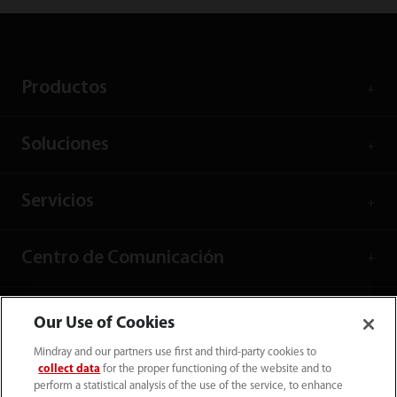
Productos
Soluciones
Servicios
Centro de Comunicación
Empleos
Our Use of Cookies
Mindray and our partners use first and third-party cookies to
Acerca de Mindray
collect data
for the proper functioning of the website and to
perform a statistical analysis of the use of the service, to enhance