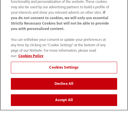
functionality and personalization of the website. These cookies
may also be used by our advertising partners to build a profile of
Información de contacto
your interests and show you relevant adverts on other sites.
If
you do not consent to cookies, we will only use essential
Strictly Necessary Cookies but will not be able to provide
you with personalised content.
You can withdraw your consent or update your preferences at
any time by clicking on "Cookie Settings" at the bottom of any
page of our Website. For more information, please read
our:
Cookies Policy
Cookies Settings
Decline All
Tel: (34-91)392 3754 Fax: (34-91)088 9180
info.es@mindray.com
Accept All
Condiciones de uso
｜
Mapa del sitio
｜
Aviso sobre las cookies
｜
Aviso de privacidad
｜
Sistema Interno de Información