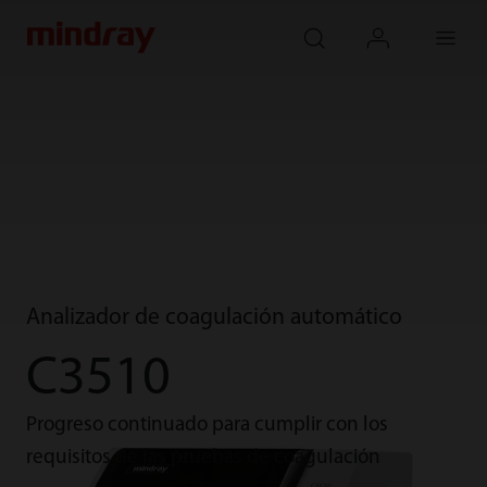
mindray
search
login
Menu
Analizador de coagulación automático
C3510
Progreso continuado para cumplir con los
requisitos de las pruebas de coagulación