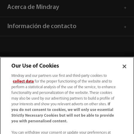
Acerca de Mindray
Información de contacto
Our Use of Cookies
Mindray and our partners use first and third-party cookies to
collect data
for the proper functioning of the website and to
perform a statistical analysis of the use of the service, to enhance
functionality and personalization of the website. These cookies
may also be used by our advertising partners to build a profile of
your interests and show you relevant adverts on other sites.
If
Tel: (34-91)392 3754 Fax: (34-91)088 9180
you do not consent to cookies, we will only use essential
Strictly Necessary Cookies but will not be able to provide
info.es@mindray.com
you with personalised content.
Condiciones de uso
｜
Mapa del sitio
｜
You can withdraw your consent or update your preferences at