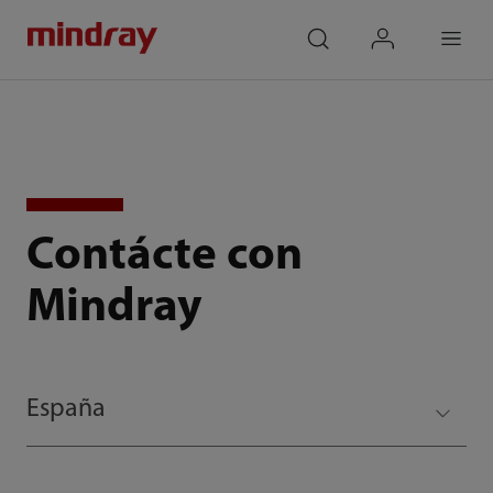
mindray
search
login
Menu
Contácte con
Mindray
España