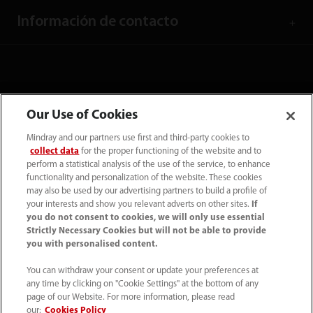
Información de contacto
Our Use of Cookies
Mindray and our partners use first and third-party cookies to
collect data
for the proper functioning of the website and to
perform a statistical analysis of the use of the service, to enhance
functionality and personalization of the website. These cookies
may also be used by our advertising partners to build a profile of
your interests and show you relevant adverts on other sites.
If
Tel: (34-91)392 3754 Fax: (34-91)088 9180
you do not consent to cookies, we will only use essential
Strictly Necessary Cookies but will not be able to provide
info.es@mindray.com
you with personalised content.
Condiciones de uso
｜
Mapa del sitio
｜
You can withdraw your consent or update your preferences at
any time by clicking on "Cookie Settings" at the bottom of any
Aviso sobre las cookies
｜
Aviso de privacidad
｜
page of our Website. For more information, please read
Sistema Interno de Información
our:
Cookies Policy