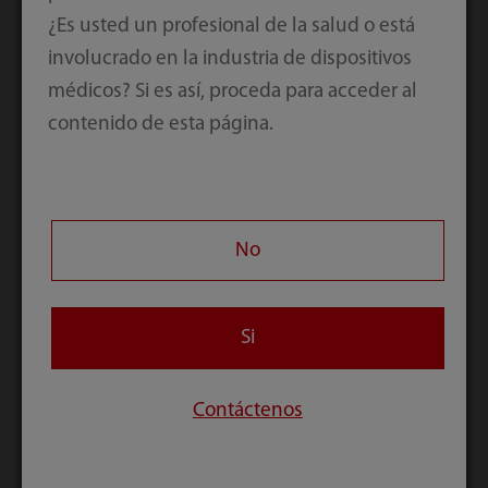
reactivos
¿Es usted un profesional de la salud o está
involucrado en la industria de dispositivos
Previsión de reactivos, junto con el analizador
médicos? Si es así, proceda para acceder al
de mesa, menos fluctuación en la previsión
contenido de esta página.
Preferencia del usuario final: mejor gestión de
reactivos, lo que evita su desperdicio
No
Posibilidad de analizadores de
reserva
Si
El usuraio, con un BS 430, existe la posibilidad
de añadir un analizador de mesa como
Contáctenos
reserva.