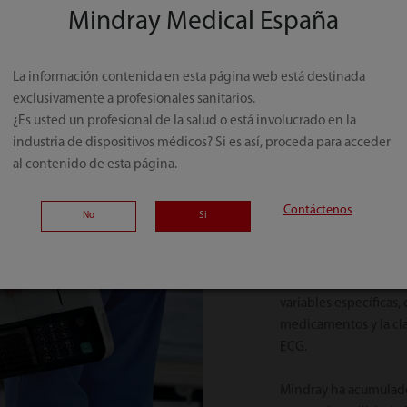
Mindray Medical España
La información contenida en esta página web está destinada
exclusivamente a profesionales sanitarios.
¿Es usted un profesional de la salud o está involucrado en la
R300 es compatible ta
industria de dispositivos médicos? Si es así, proceda para acceder
de ECG de 12 derivac
al contenido de esta página.
algoritmo de análisis
para pacientes adulto
Contáctenos
referencias de análisi
No
Si
diagnóstico.
El algoritmo de inter
variables específicas, 
medicamentos y la clas
ECG.
Mindray ha acumulado