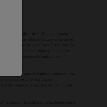
nto con el algoritmo de análisis e interpretación
iones de la Universidad de Glasgow como con el
 de ECG en reposo de 12 derivaciones de Mindray
s y pediátricos; ambas opciones proporcionan
s precisas para aumentar la confianza en el
pretación de Glasgow es el primero en basarse en
como la edad, el género, la raza, los
e, para maximizar la precisión de la lectura del
 y heredado más de 20 años de experiencia en el