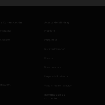
de Comunicación
Acerca de Mindray
actividades
Propósito
e clientes
Perspectiva
Nuestra dedicación
Historia
Nuestra cultura
Responsabilidad social
n nosotros
Visita virtual con Mindray
Información de
contacto