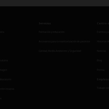
Servicios
Centro 
aria
Formación y educación
Eventos y 
Accesorios para la monitorización de paciente
Historias d
Calidad, Medio Ambiente y Seguridad
Noticias
ratoria
Blog
imagen
Prensa
Empleos
aboratorio
Trabaje co
nte invasiva
os