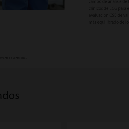
campo de análisis de 
clínicos de ECG para e
evaluación CSE de val
más equilibrado de los
entante de ventas local.
ados