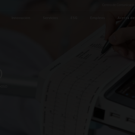
Centro de Comunicacio
Innovación
Servicios
ESG
Empleos
Acerca de
0
poso