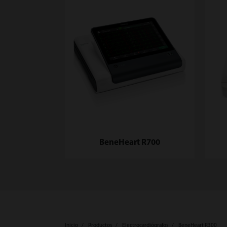
BeneHeart R700
Inicio
Productos
Electrocardiógrafos
BeneHeart R300