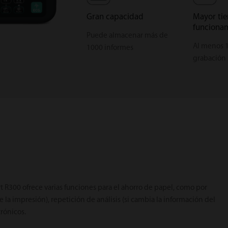
Gran capacidad
Mayor ti
funciona
Puede almacenar más de
Al menos 1
1000 informes
grabación 
rt R300 ofrece varias funciones para el ahorro de papel, como por
e la impresión), repetición de análisis (si cambia la información del
trónicos.