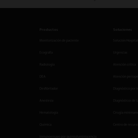
Productos
Soluciones
Monitorización de paciente
Solución Hospital
Ecografía
Urgencias
Radiología
Atención crítica
DEA
Atención periope
Desfibrilador
Diagnóstico por 
Anestesia
Diagnósticos de l
Hematología
Cirugía mínimame
Química
Centro de recurs
Inmunoensayo por quimioluminiscencia