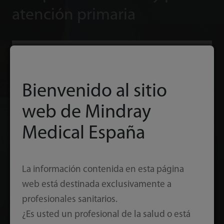
atención primaria
iLive
Al integrar un algoritmo de proyección de
Bienvenido al sitio
rayos con una nueva modalidad de
iluminación virtual, iLive genera una visión
web de Mindray
increíblemente realista del feto con textura
Medical España
de la piel.
La información contenida en esta página
web está destinada exclusivamente a
profesionales sanitarios.
¿Es usted un profesional de la salud o está