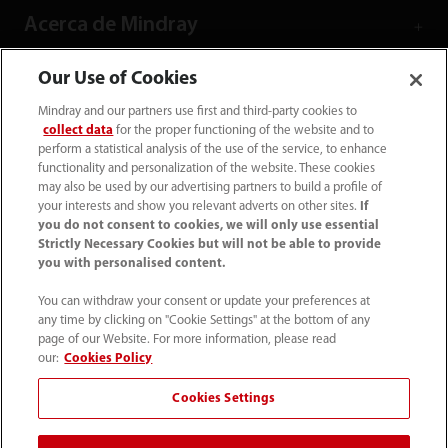
Acerca de Mindray
Our Use of Cookies
Información de contacto
Mindray and our partners use first and third-party cookies to
collect data
for the proper functioning of the website and to
perform a statistical analysis of the use of the service, to enhance
functionality and personalization of the website. These cookies
may also be used by our advertising partners to build a profile of
your interests and show you relevant adverts on other sites.
If
you do not consent to cookies, we will only use essential
Strictly Necessary Cookies but will not be able to provide
you with personalised content.
You can withdraw your consent or update your preferences at
any time by clicking on "Cookie Settings" at the bottom of any
page of our Website. For more information, please read
Tel: (34-91)392 3754 Fax: (34-91)088 9180
our:
Cookies Policy
info.es@mindray.com
Cookies Settings
Condiciones de uso
｜
Mapa del sitio
｜