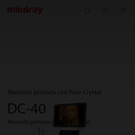
mindray
search
login
Menu
Atención primaria con Pure Crystal
DC-40
Atención primaria con Pure Crystal