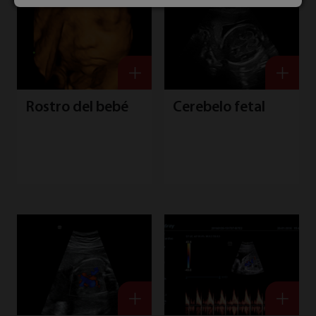
Rostro del bebé
Cerebelo fetal