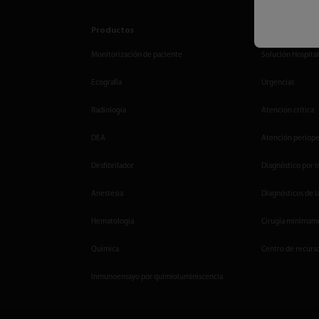
Productos
Soluciones
Monitorización de paciente
Solución Hospital
Ecografía
Urgencias
Radiología
Atención crítica
DEA
Atención periope
Desfibrilador
Diagnóstico por 
Anestesia
Diagnósticos de l
Hematología
Cirugía mínimame
Química
Centro de recurs
Inmunoensayo por quimioluminiscencia