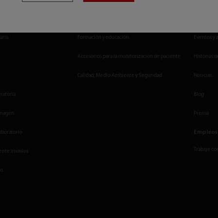
Servicios
Centro 
aria
Formación y educación
Eventos y 
Accesorios para la monitorización de paciente
Historias d
Calidad, Medio Ambiente y Seguridad
Noticias
ratoria
Blog
imagen
Prensa
Empleos
aboratorio
Trabaje co
nte invasiva
os