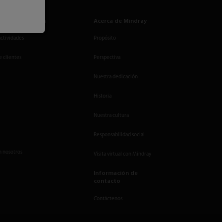
de Comunicación
Acerca de Mindray
actividades
Propósito
e clientes
Perspectiva
Nuestra dedicación
Historia
Nuestra cultura
Responsabilidad social
n nosotros
Visita virtual con Mindray
Información de
contacto
Contáctenos